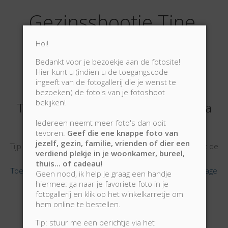
Gezinsshootje Tine,
Cedric en Sebastien
Hoi!
Ruimere selectie
Bedankt voor je bezoekje aan de fotosite!
Hier kunt u (indien u de toegangscode
Typ het wachtwoord van deze
ingeeft van de fotogallerij die je wenst te
fotogallerij om toegang te krijgen -
bezoeken) de foto's van je fotoshoot
bekijken!
Tappez le mot de passe pour avoir a
Iedereen neemt meer foto's dan ooit
tevoren.
Geef die ene knappe foto van
jezelf, gezin, familie, vrienden of dier een
Tijp het wachtwoord om toegang te krijgen Tappez le mot de
verdiend plekje in je woonkamer, bureel,
passe pour avoir accés
thuis... of cadeau!
Toegang vragen tot deze pagina/Demender accès à ce page
Geen nood, ik help je graag een handje
hiermee: ga naar je favoriete foto in je
fotogallerij en klik op het winkelkarretje om
hem online te bestellen.
Fotomoment: professioneel, gepassioneerd én
gedreven erkende beroepsfotograaf - lid van
Tip: stuur me een berichtje via het
de Beroepsvereniging van Fotografen van Belgie -