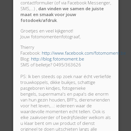
contactformulier (of via Facebook Messenger,
International Member of PPA
SMS,...) ,
dan vinden we samen de juiste
Thierry Botten - info@fotomoment.be - 0495 36 36
maat en smaak voor jouw
26
fotodoek/afdruk
.
©2026 Alle rechten voorbehouden. All Rights Reserved. Content is
Groetjes en veel kijkgenot!
copyrighted! Content copying is prohibited! Allle informatie valt onder
Jouw fotomomentenfotograaf,
auteursrecht en mag in geen geval worden gedupliceerd of verspreid zonder
voorafgaandelijke schriftelijke toestemming! Fotomoment is een
Thierry
geregistreerde merknaam! (c) Fotomoment - Thierry Botten
Facebook:
http://www.facebook.com/fotomoment.be
Blog:
http://blog.fotomoment.be
SMS of belletje? 0495/363626
Fotograaf-Photographe
Jouw foto's-Vos Photos
Boek Nu - Réservation
Cadeaubon! - Bon Cadeau!
PS: Ik ben steeds op zoek naar écht verliefde
Contact
trouwkoppels, dikke buikjes, schattige
pasgeboren kindjes, fotogenieke
bengels, supermama's en papa's die enorm
van hun gezin houden, BFF's, dierenvrienden
voor het leven,...: iedereen waar de
waardevolle momenten echt tellen. Ook is
elke zaakvoerder of bedrijfsleider welkom als
u klaar bent om uw product of dienst
origineel te doen uitschieten langs alle