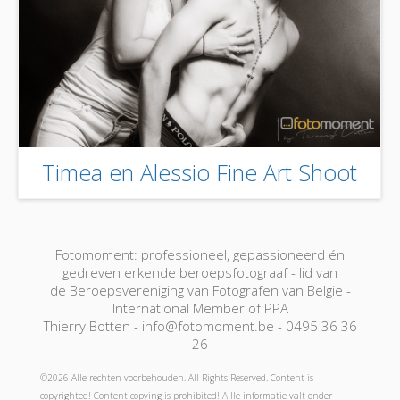
Timea en Alessio Fine Art Shoot
Fotomoment: professioneel, gepassioneerd én
gedreven erkende beroepsfotograaf - lid van
de Beroepsvereniging van Fotografen van Belgie -
International Member of PPA
Thierry Botten - info@fotomoment.be - 0495 36 36
26
©2026 Alle rechten voorbehouden. All Rights Reserved. Content is
copyrighted! Content copying is prohibited! Allle informatie valt onder