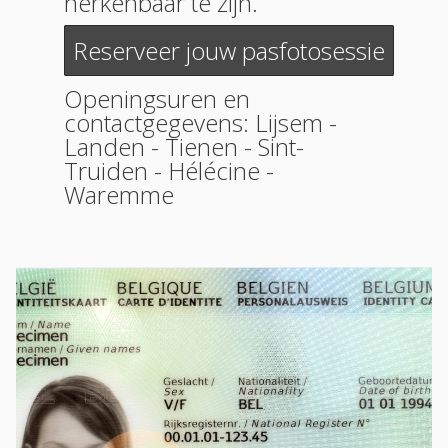
herkenbaar te zijn.
Reserveer jouw pasfotosessie
Openingsuren en
contactgegevens:
Lijsem
-
Landen
-
Tienen
-
Sint-
Truiden
-
Hélécine
-
Waremme