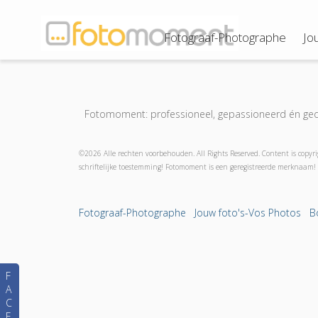
Fotograaf-Photographe
Jo
Fotomoment: professioneel, gepassioneerd én gedr
©2026 Alle rechten voorbehouden. All Rights Reserved. Content is copyri
schriftelijke toestemming! Fotomoment is een geregistreerde merknaam! 
Fotograaf-Photographe
Jouw foto's-Vos Photos
B
F
A
C
E