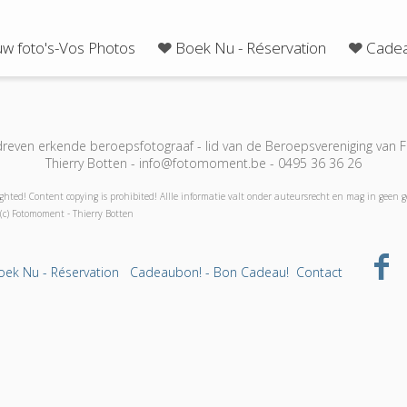
uw foto's-Vos Photos
Boek Nu - Réservation
Cadea
even erkende beroepsfotograaf - lid van de Beroepsvereniging van Fo
Thierry Botten - info@fotomoment.be - 0495 36 36 26
ghted! Content copying is prohibited! Allle informatie valt onder auteursrecht en mag in geen 
(c) Fotomoment - Thierry Botten
oek Nu - Réservation
Cadeaubon! - Bon Cadeau!
Contact